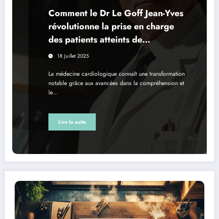
Comment le Dr Le Goff Jean-Yves
révolutionne la prise en charge
des patients atteints de
cardiomyopathies
18 Juillet 2025
La médecine cardiologique connaît une transformation
notable grâce aux avancées dans la compréhension et
le…
Lire la suite