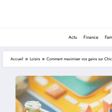
Aller
au
contenu
Actu
Finance
Fam
Accueil
Loisirs
Comment maximiser vos gains sur Chick