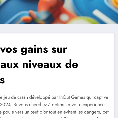
os gains sur
aux niveaux de
es
ce jeu de crash développé par InOut Games qui captive
 2024. Si vous cherchez à optimiser votre expérience
poule vers un œuf d'or tout en évitant les dangers, cet