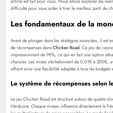
article est fait pour vous. Nous allons explorer les mei
difficulté pour vous aider à tirer le meilleur parti de c
Les fondamentaux de la moné
Avant de plonger dans les stratégies avancées, il est
de récompenses dans
Chicken Road
. Ce jeu de casin
impressionnant de 98%, ce qui en fait une option attra
chances. Les mises s'échelonnent de 0,01€ à 200€, a
offrant ainsi une flexibilité adaptée à tous les budgets 
Le système de récompenses selon l
Le jeu Chicken Road est structuré autour de quatre nivea
Hardcore. Chaque niveau influence directement la fré