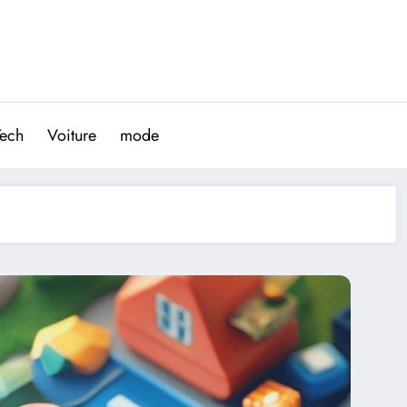
Tech
Voiture
mode